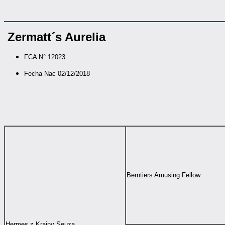
Zermatt´s Aurelia
FCA N° 12023
Fecha Nac 02/12/2018
Berntiers Amusing Fellow
Hermes z Krainy Seuza