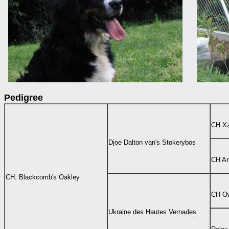
Pedigree
CH Xz
Djoe Dalton van's Stokerybos
CH Am
CH. Blackcomb's Oakley
CH Ow
Ukraine des Hautes Vernade
s